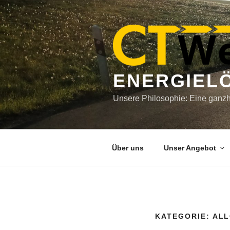
Zum
Inhalt
springen
ENERGIEL
Unsere Philosophie: Eine ganzhe
Über uns
Unser Angebot
KATEGORIE:
ALL