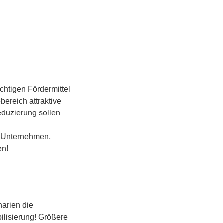
ichtigen Fördermittel
ereich attraktive
eduzierung sollen
ls Unternehmen,
en!
arien die
bilisierung! Größere