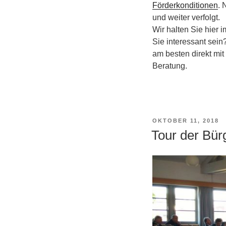
Förderkonditionen
. 
und weiter verfolgt.
Wir halten Sie hier 
Sie interessant sein
am besten direkt mi
Beratung.
VERÖFFENTLICHT
OKTOBER 11, 2018
AM
Tour der Bür