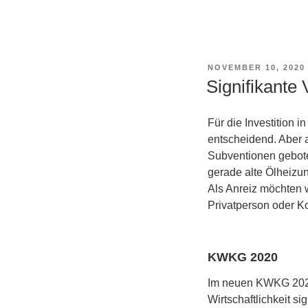
VERÖFFENTLICHT
NOVEMBER 10, 2020
AM
Signifikante
Für die Investition i
entscheidend. Aber 
Subventionen gebote
gerade alte Ölheizu
Als Anreiz möchten w
Privatperson oder K
KWKG 2020
Im neuen KWKG 2020 
Wirtschaftlichkeit si