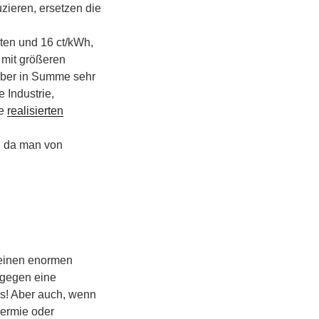
uzieren, ersetzen die
ten und 16 ct/kWh,
 mit größeren
aber in Summe sehr
 Industrie,
re
realisierten
, da man von
 einen enormen
 gegen eine
s! Aber auch, wenn
hermie oder