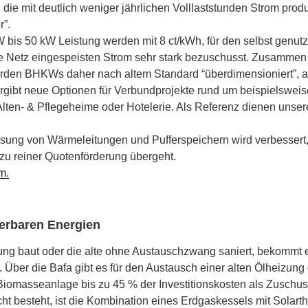
 die mit deutlich weniger jährlichen Volllaststunden Strom prod
r”.
bis 50 kW Leistung werden mit 8 ct/kWh, für den selbst genutz
che Netz eingespeisten Strom sehr stark bezuschusst. Zusammen
den BHKWs daher nach altem Standard “überdimensioniert”, 
 ergibt neue Optionen für Verbundprojekte rund um beispielsweise
lten- & Pflegeheime oder Hotelerie. Als Referenz dienen unse
ung von Wärmeleitungen und Pufferspeichern wird verbessert
zu reiner Quotenförderung übergeht.
m.
erbaren Energien
ng baut oder die alte ohne Austauschzwang saniert, bekommt
Über die Bafa gibt es für den Austausch einer alten Ölheizung
masseanlage bis zu 45 % der Investitionskosten als Zuschus
cht besteht, ist die Kombination eines Erdgaskessels mit Solart