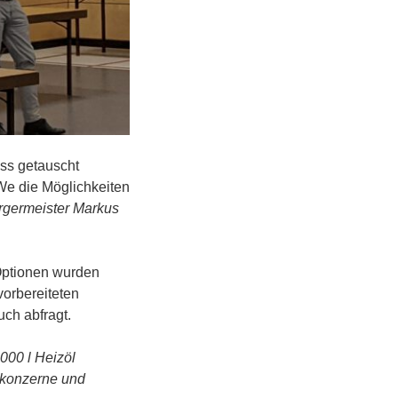
ss getauscht
e die Möglichkeiten
ürgermeister Markus
 Optionen wurden
vorbereiteten
ch abfragt.
.000 l Heizöl
lkonzerne und