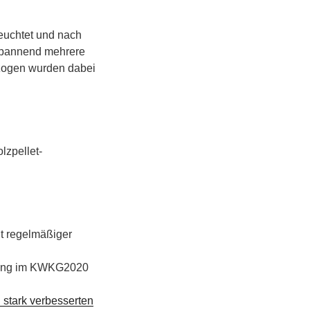
euchtet und nach
 spannend mehrere
ezogen wurden dabei
lzpellet-
t regelmäßiger
erung im KWKG2020
l stark verbesserten