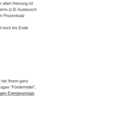
 alten Heizung ist
tems (z.B. Austausch
n Prozentsatz
ft noch bis Ende
w
bei Ihrem ganz
ragen “Fördermittel”,
tigen Energieanlage
.