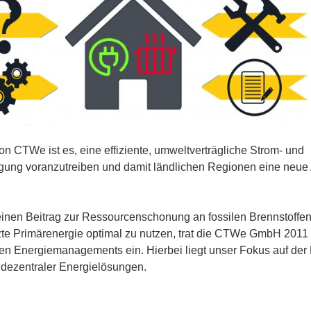
on CTWe ist es, eine effiziente, umweltverträgliche Strom- und
ung voranzutreiben und damit ländlichen Regionen eine neue
einen Beitrag zur Ressourcenschonung an fossilen Brennstoffen
te Primärenergie optimal zu nutzen, trat die CTWe GmbH 2011 
en Energiemanagements ein. Hierbei liegt unser Fokus auf der
 dezentraler Energielösungen.
rechten Konzepten, wie etwa der Nutzung nachwachsender