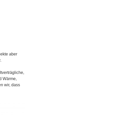
scrollen
ekte aber
.
verträgliche,
nd Wärme,
n wir, dass