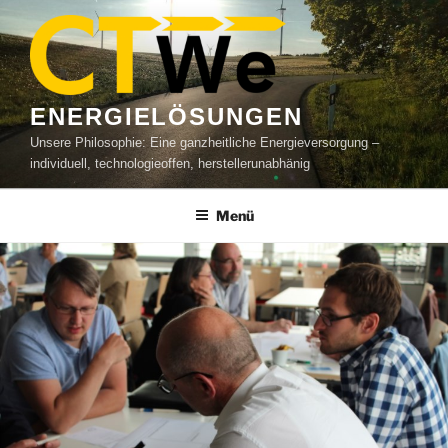
Zum
Inhalt
springen
ENERGIELÖSUNGEN
Unsere Philosophie: Eine ganzheitliche Energieversorgung –
individuell, technologieoffen, herstellerunabhänig
Menü