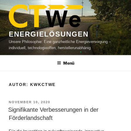
Zum
Inhalt
springen
ENERGIELÖSUNGEN
Unsere Philosophie: Eine ganzheitliche Energieversorgung –
individuell, technologieoffen, herstellerunabhänig
Menü
AUTOR:
KWKCTWE
VERÖFFENTLICHT
NOVEMBER 10, 2020
AM
Signifikante Verbesserungen in der
Förderlandschaft