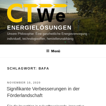
Zum
Inhalt
springen
ENERGIELÖSUNGEN
Unsere Philosophie: Eine ganzheitliche Energieversorgung –
individuell, technologieoffen, herstellerunabhänig
Menü
SCHLAGWORT:
BAFA
VERÖFFENTLICHT
NOVEMBER 10, 2020
AM
Signifikante Verbesserungen in der
Förderlandschaft